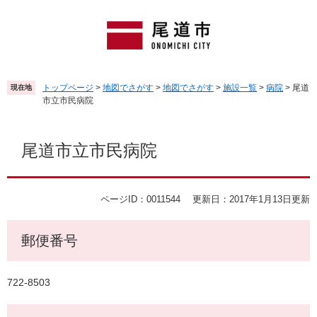
ペ
メ
ー
ニ
ジ
ュ
の
ー
先
を
頭
飛
トップページ
>
地図でさがす
>
地図でさがす
>
施設一覧
>
病院
>
尾道
現在地
で
ば
市立市民病院
す
し
。
て
本
本
文
尾道市立市民病院
文
へ
ページID：0011544
更新日：2017年1月13日更新
郵便番号
722-8503