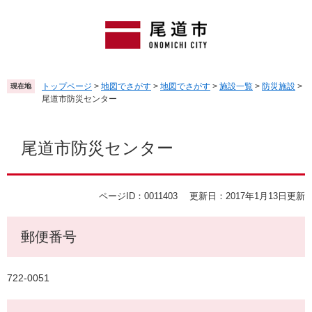
ペ
メ
ー
ニ
ジ
ュ
の
ー
先
を
頭
飛
トップページ
>
地図でさがす
>
地図でさがす
>
施設一覧
>
防災施設
>
現在地
で
ば
尾道市防災センター
す
し
。
て
本
本
文
尾道市防災センター
文
へ
ページID：0011403
更新日：2017年1月13日更新
郵便番号
722-0051