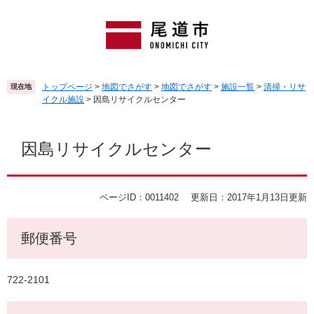
ペ
メ
ー
ニ
ジ
ュ
の
ー
先
を
頭
飛
トップページ
>
地図でさがす
>
地図でさがす
>
施設一覧
>
清掃・リサ
現在地
で
ば
イクル施設
>
因島リサイクルセンター
す
し
。
て
本
本
文
因島リサイクルセンター
文
へ
ページID：0011402
更新日：2017年1月13日更新
郵便番号
722-2101