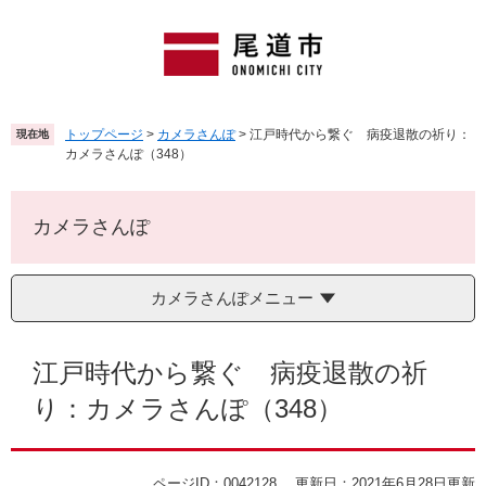
ペ
メ
ー
ニ
ジ
ュ
の
ー
先
を
頭
飛
トップページ
>
カメラさんぽ
>
江戸時代から繋ぐ 病疫退散の祈り：
現在地
で
ば
カメラさんぽ（348）
す
し
。
て
本
カメラさんぽ
文
へ
カメラさんぽメニュー
本
文
江戸時代から繋ぐ 病疫退散の祈
り：カメラさんぽ（348）
ページID：0042128
更新日：2021年6月28日更新