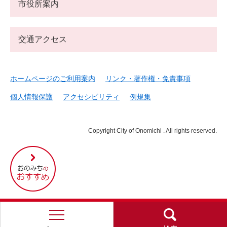
市役所案内
交通アクセス
ホームページのご利用案内
リンク・著作権・免責事項
個人情報保護
アクセシビリティ
例規集
Copyright City of Onomichi . All rights reserved.
尾
道
市
の
お
す
す
め