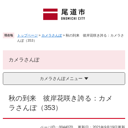
ペ
メ
ー
ニ
ジ
ュ
の
ー
先
を
頭
飛
トップページ
>
カメラさんぽ
>
秋の到来 彼岸花咲き誇る：カメラさ
現在地
で
ば
んぽ（353）
す
し
。
て
本
カメラさんぽ
文
へ
カメラさんぽメニュー
本
文
秋の到来 彼岸花咲き誇る：カメ
ラさんぽ（353）
ページID：0044070
更新日：2021年9月19日更新