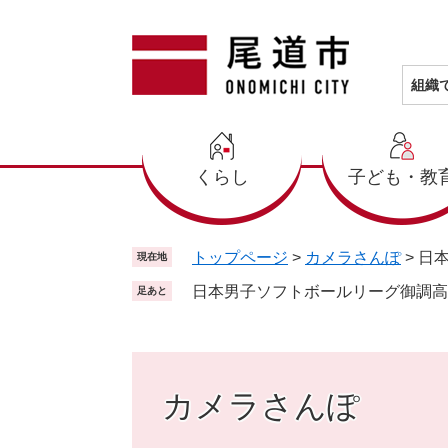
ペ
メ
ー
ニ
ジ
ュ
の
ー
組織
先
を
頭
飛
で
ば
くらし
子ども・教
す
し
。
て
本
文
トップページ
>
カメラさんぽ
>
日
現在地
へ
日本男子ソフトボールリーグ御調高
足あと
カメラさんぽ