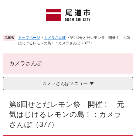
ペ
メ
ー
ニ
ジ
ュ
の
ー
先
を
頭
飛
トップページ
>
カメラさんぽ
>
第6回せとだレモン祭 開催！ 元気
現在地
で
ば
はじけるレモンの島！：カメラさんぽ（377）
す
し
。
て
本
カメラさんぽ
文
へ
カメラさんぽメニュー
本
文
第6回せとだレモン祭 開催！ 元
気はじけるレモンの島！：カメラ
さんぽ（377）