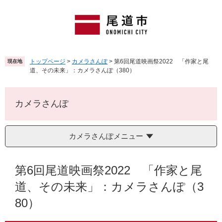
ペ
メ
ー
ニ
ジ
ュ
の
ー
先
を
頭
飛
トップページ
>
カメラさんぽ
>
第6回尾道映画祭2022 「作家と尾
現在地
で
ば
道、その未来」：カメラさんぽ（380）
す
し
。
て
本
カメラさんぽ
文
へ
カメラさんぽメニュー
本
文
第6回尾道映画祭2022 「作家と尾
道、その未来」：カメラさんぽ（3
80）