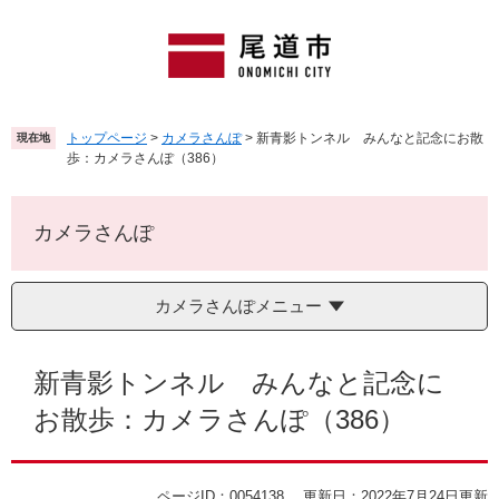
ペ
メ
ー
ニ
ジ
ュ
の
ー
先
を
頭
飛
トップページ
>
カメラさんぽ
>
新青影トンネル みんなと記念にお散
現在地
で
ば
歩：カメラさんぽ（386）
す
し
。
て
本
カメラさんぽ
文
へ
カメラさんぽメニュー
本
文
新青影トンネル みんなと記念に
お散歩：カメラさんぽ（386）
ページID：0054138
更新日：2022年7月24日更新