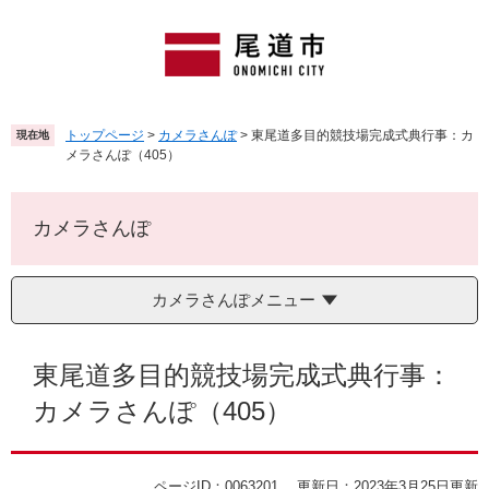
ペ
メ
ー
ニ
ジ
ュ
の
ー
先
を
頭
飛
トップページ
>
カメラさんぽ
>
東尾道多目的競技場完成式典行事：カ
現在地
で
ば
メラさんぽ（405）
す
し
。
て
本
カメラさんぽ
文
へ
カメラさんぽメニュー
本
文
東尾道多目的競技場完成式典行事：
カメラさんぽ（405）
ページID：0063201
更新日：2023年3月25日更新