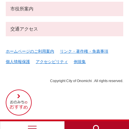
市役所案内
交通アクセス
ホームページのご利用案内
リンク・著作権・免責事項
個人情報保護
アクセシビリティ
例規集
Copyright City of Onomichi . All rights reserved.
尾
道
市
の
お
す
す