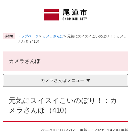
ペ
メ
ー
ニ
ジ
ュ
の
ー
先
を
頭
飛
トップページ
>
カメラさんぽ
>
元気にスイスイこいのぼり！：カメラ
現在地
で
ば
さんぽ（410）
す
し
。
て
本
カメラさんぽ
文
へ
カメラさんぽメニュー
本
文
元気にスイスイこいのぼり！：カ
メラさんぽ（410）
ページID：0064212
更新日：2023年4月20日更新