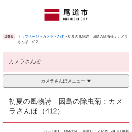
ペ
メ
ー
ニ
ジ
ュ
の
ー
先
を
頭
飛
トップページ
>
カメラさんぽ
>
初夏の風物詩 因島の除虫菊：カメラ
現在地
で
ば
さんぽ（412）
す
し
。
て
本
カメラさんぽ
文
へ
カメラさんぽメニュー
本
文
初夏の風物詩 因島の除虫菊：カメ
ラさんぽ（412）
ページID：0066314
更新日：2023年5月3日更新