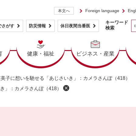
Foreign language
Engl
本文へ
キーワード
でさがす
防災情報
休日夜間当番医
検索
育
健康・福祉
ビジネス・産業
芙美子に想いを馳せる「あじさいき」：カメラさんぽ（418）
き」：カメラさんぽ（418）