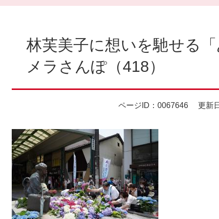
本
文
林芙美子に想いを馳せる「
メラさんぽ（418）
ページID：0067646
更新日