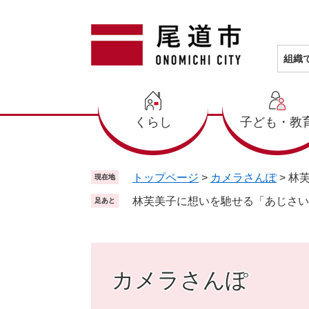
ペ
メ
ー
ニ
ジ
ュ
の
ー
組織
先
を
頭
飛
で
ば
くらし
子ども・教
す
し
。
て
本
文
トップページ
>
カメラさんぽ
>
林
現在地
へ
林芙美子に想いを馳せる「あじさい
足あと
カメラさんぽ