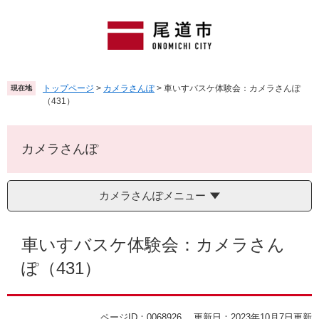
ペ
メ
ー
ニ
ジ
ュ
の
ー
先
を
頭
飛
トップページ
>
カメラさんぽ
>
車いすバスケ体験会：カメラさんぽ
現在地
で
ば
（431）
す
し
。
て
本
カメラさんぽ
文
へ
カメラさんぽメニュー
本
文
車いすバスケ体験会：カメラさん
ぽ（431）
ページID：0068926
更新日：2023年10月7日更新