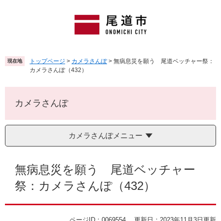
ペ
メ
ー
ニ
ジ
ュ
の
ー
先
を
頭
飛
トップページ
>
カメラさんぽ
>
無病息災を願う 尾道ベッチャー祭：
現在地
で
ば
カメラさんぽ（432）
す
し
。
て
本
カメラさんぽ
文
へ
カメラさんぽメニュー
本
文
無病息災を願う 尾道ベッチャー
祭：カメラさんぽ（432）
ページID：0069554
更新日：2023年11月3日更新