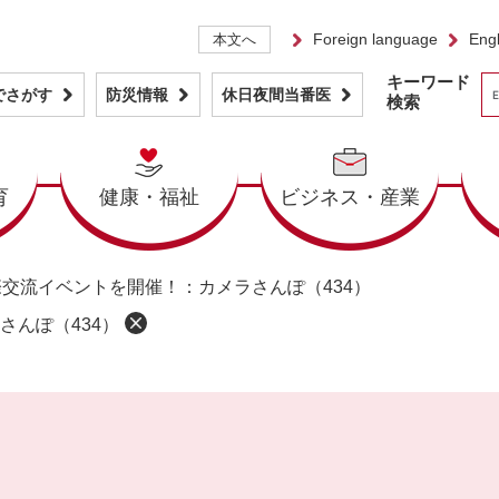
Foreign language
Engl
本文へ
キーワード
でさがす
防災情報
休日夜間当番医
検索
育
健康・福祉
ビジネス・産業
際交流イベントを開催！：カメラさんぽ（434）
さんぽ（434）