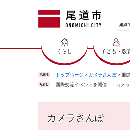
ペ
メ
ー
ニ
ジ
ュ
の
ー
組織
先
を
頭
飛
で
ば
くらし
子ども・教
す
し
。
て
本
文
トップページ
>
カメラさんぽ
>
国
現在地
へ
国際交流イベントを開催！：カメラ
足あと
カメラさんぽ