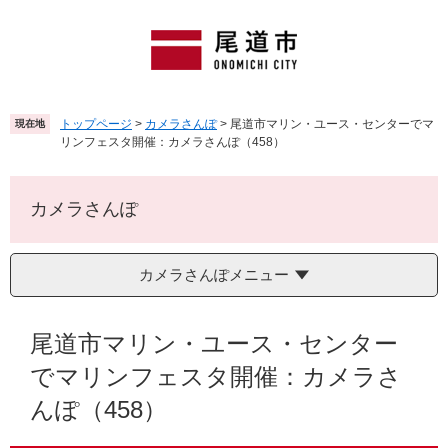
ペ
メ
ー
ニ
ジ
ュ
の
ー
先
を
頭
飛
トップページ
>
カメラさんぽ
>
尾道市マリン・ユース・センターでマ
現在地
で
ば
リンフェスタ開催：カメラさんぽ（458）
す
し
。
て
本
カメラさんぽ
文
へ
カメラさんぽメニュー
本
文
尾道市マリン・ユース・センター
でマリンフェスタ開催：カメラさ
んぽ（458）