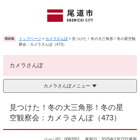
ペ
メ
ー
ニ
ジ
ュ
の
ー
先
を
頭
飛
トップページ
>
カメラさんぽ
>
見つけた！冬の大三角形！冬の星空観
現在地
で
ば
察会：カメラさんぽ（473）
す
し
。
て
本
カメラさんぽ
文
へ
カメラさんぽメニュー
本
文
見つけた！冬の大三角形！冬の星
空観察会：カメラさんぽ（473）
ページID：0087051
更新日：2025年2月22日更新