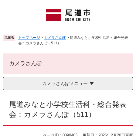
ペ
メ
ー
ニ
ジ
ュ
の
ー
先
を
頭
飛
トップページ
>
カメラさんぽ
>
尾道みなと小学校生活科・総合発表
現在地
で
ば
会：カメラさんぽ（511）
す
し
。
て
本
カメラさんぽ
文
へ
カメラさんぽメニュー
本
文
尾道みなと小学校生活科・総合発表
会：カメラさんぽ（511）
ページID：0090403
更新日：2026年2月20日更新