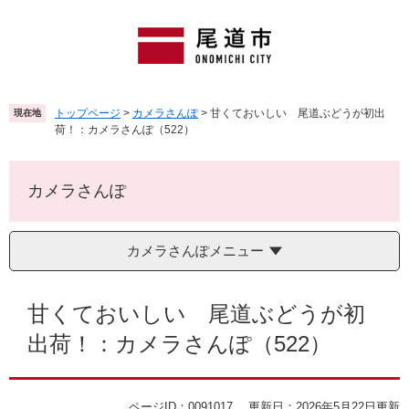
ペ
メ
ー
ニ
ジ
ュ
の
ー
先
を
頭
飛
トップページ
>
カメラさんぽ
>
甘くておいしい 尾道ぶどうが初出
現在地
で
ば
荷！：カメラさんぽ（522）
す
し
。
て
本
カメラさんぽ
文
へ
カメラさんぽメニュー
本
文
甘くておいしい 尾道ぶどうが初
出荷！：カメラさんぽ（522）
ページID：0091017
更新日：2026年5月22日更新