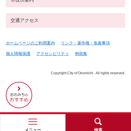
交通アクセス
ホームページのご利用案内
リンク・著作権・免責事項
個人情報保護
アクセシビリティ
例規集
Copyright City of Onomichi . All rights reserved.
尾
道
市
の
お
す
す
め
メニュー
検索