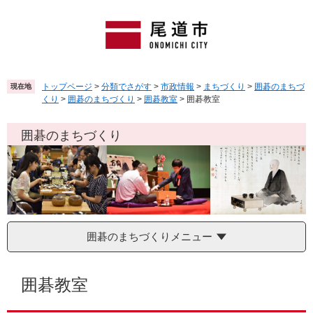
ペ
メ
ー
ニ
ジ
ュ
の
ー
先
を
頭
飛
トップページ
>
分類でさがす
>
市政情報
>
まちづくり
>
囲碁のまちづ
現在地
で
ば
くり
>
囲碁のまちづくり
>
囲碁教室
>
囲碁教室
す
し
。
て
囲碁のまちづくり
本
文
へ
囲碁のまちづくりメニュー
本
文
囲碁教室