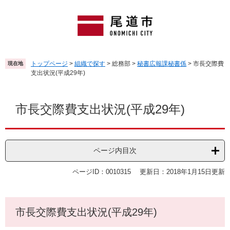
ペ
メ
ー
ニ
ジ
ュ
の
ー
先
を
頭
飛
トップページ
>
組織で探す
>
総務部
>
秘書広報課秘書係
>
市長交際費
現在地
で
ば
支出状況(平成29年)
す
し
。
て
本
本
文
市長交際費支出状況(平成29年)
文
へ
ページ内目次
ページID：0010315
更新日：2018年1月15日更新
市長交際費支出状況(平成29年)