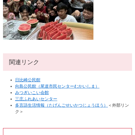
関連リンク
日比崎公民館
向島公民館（尾道市民センターむかいしま）
みつぎいこい会館
三庄ふれあいセンター
多言語生活情報（たげんごせいかつじょうほう）
＜外部リン
ク＞