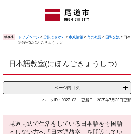
ペ
メ
ー
ニ
ジ
ュ
の
ー
先
を
頭
飛
トップページ
>
分類でさがす
>
市政情報
>
市の概要
>
国際交流
>
日本
現在地
で
ば
語教室(にほんごきょうしつ)
す
し
。
て
本
本
文
日本語教室(にほんごきょうしつ)
文
へ
ページ内目次
ページID：0027103
更新日：2025年7月25日更新
尾道周辺で生活をしている日本語を母国語
としない方へ「日本語教室」を開設してい