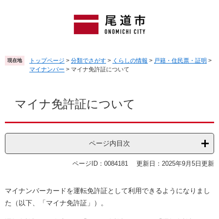
ペ
メ
ー
ニ
ジ
ュ
の
ー
先
を
頭
飛
トップページ
>
分類でさがす
>
くらしの情報
>
戸籍・住民票・証明
>
現在地
で
ば
マイナンバー
>
マイナ免許証について
す
し
。
て
本
本
文
マイナ免許証について
文
へ
ページ内目次
ページID：0084181
更新日：2025年9月5日更新
マイナンバーカードを運転免許証として利用できるようになりまし
た（以下、「マイナ免許証」）。