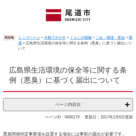
ペ
メ
ー
ニ
ジ
ュ
の
ー
先
を
頭
飛
トップページ
>
分類でさがす
>
くらしの情報
>
ごみ・環境・害虫
>
環
現在地
で
ば
境
>
広島県生活環境の保全等に関する条例（悪臭）に基づく届出につ
す
し
いて
。
て
本
本
文
文
広島県生活環境の保全等に関する条
へ
例（悪臭）に基づく届出について
ページ内目次
ページID：0000179
更新日：2017年2月6日更新
悪臭関係特定事業場を設置する場合には事前の届出が必要です。