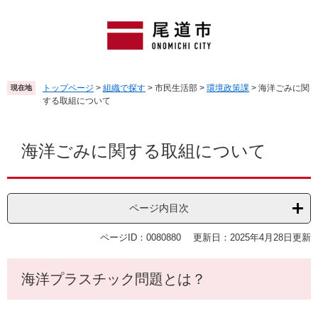
ペ
メ
ー
ニ
ジ
ュ
の
ー
先
を
頭
飛
トップページ
>
組織で探す
>
市民生活部
>
環境政策課
>
海洋ごみに関
現在地
で
ば
する取組について
す
し
。
て
本
本
文
海洋ごみに関する取組について
文
へ
ページ内目次
ページID：0080880
更新日：2025年4月28日更新
海洋プラスチック問題とは？