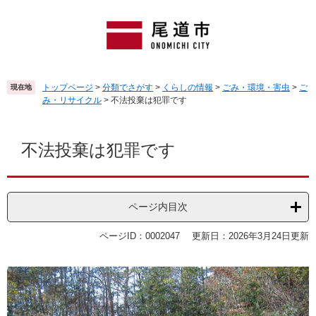
ペ
メ
ー
ニ
ジ
ュ
の
ー
先
を
頭
飛
トップページ
>
分類でさがす
>
くらしの情報
>
ごみ・環境・害虫
>
ご
現在地
で
ば
み・リサイクル
>
不法投棄は犯罪です
す
し
。
て
本
本
文
不法投棄は犯罪です
文
へ
ページ内目次
ページID：0002047
更新日：2026年3月24日更新