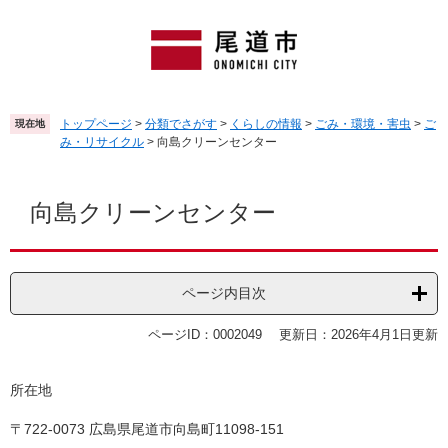
ペ
メ
ー
ニ
ジ
ュ
の
ー
先
を
頭
飛
トップページ
>
分類でさがす
>
くらしの情報
>
ごみ・環境・害虫
>
ご
現在地
で
ば
み・リサイクル
>
向島クリーンセンター
す
し
。
て
本
本
文
向島クリーンセンター
文
へ
ページ内目次
ページID：0002049
更新日：2026年4月1日更新
所在地
〒722-0073 広島県尾道市向島町11098-151