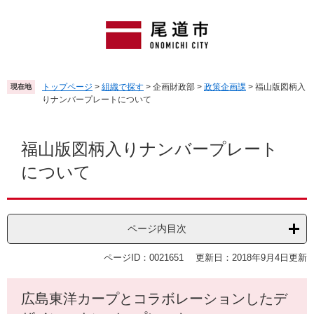
ペ
メ
ー
ニ
ジ
ュ
の
ー
先
を
頭
飛
トップページ
>
組織で探す
>
企画財政部
>
政策企画課
>
福山版図柄入
現在地
で
ば
りナンバープレートについて
す
し
。
て
本
本
文
福山版図柄入りナンバープレート
文
について
へ
ページ内目次
ページID：0021651
更新日：2018年9月4日更新
広島東洋カープとコラボレーションしたデ