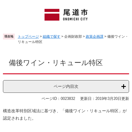
ペ
メ
ー
ニ
ジ
ュ
の
ー
先
を
頭
飛
トップページ
>
組織で探す
>
企画財政部
>
政策企画課
>
備後ワイン・
現在地
で
ば
リキュール特区
す
し
。
て
本
本
文
備後ワイン・リキュール特区
文
へ
ページ内目次
ページID：0023832
更新日：2019年3月20日更新
構造改革特別区域法に基づき、「備後ワイン・リキュール特区」が
認定されました。