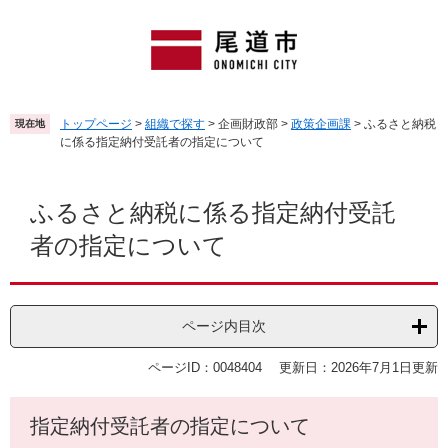
ペ
メ
ー
ニ
ジ
ュ
の
ー
先
を
頭
飛
トップページ
>
組織で探す
>
企画財政部
>
政策企画課
>
ふるさと納税
現在地
で
ば
に係る指定納付受託者の指定について
す
し
。
て
本
本
文
ふるさと納税に係る指定納付受託
文
者の指定について
へ
ページ内目次
ページID：0048404
更新日：2026年7月1日更新
指定納付受託者の指定について