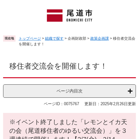
ペ
メ
ー
ニ
ジ
ュ
の
ー
先
を
頭
飛
トップページ
>
組織で探す
>
企画財政部
>
政策企画課
>
移住者交流会
現在地
で
ば
を開催します！
す
し
。
て
本
本
文
移住者交流会を開催します！
文
へ
ページ内目次
ページID：0075767
更新日：2025年2月26日更新
※イベント終了しました「レモンとイカ天
の会（尾道移住者のゆるい交流会）」を３