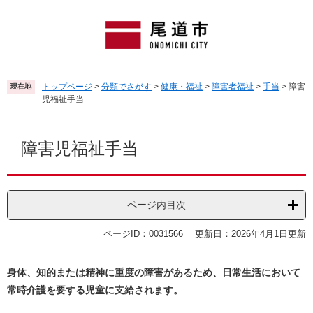
ペ
メ
ー
ニ
ジ
ュ
の
ー
先
を
頭
飛
トップページ
>
分類でさがす
>
健康・福祉
>
障害者福祉
>
手当
>
障害
現在地
で
ば
児福祉手当
す
し
。
て
本
本
文
障害児福祉手当
文
へ
ページ内目次
ページID：0031566
更新日：2026年4月1日更新
身体、知的または精神に重度の障害があるため、日常生活において
常時介護を要する児童に支給されます。