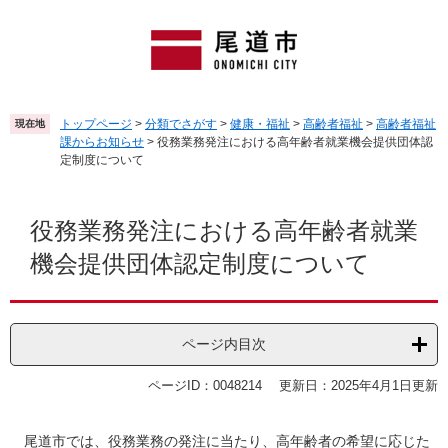
ペ
メ
ー
ニ
ジ
ュ
の
ー
先
を
頭
飛
トップページ
>
分類でさがす
>
健康・福祉
>
高齢者福祉
>
高齢者福祉
現在地
で
ば
課からお知らせ
>
役務業務発注における高年齢者就業機会提供団体認
す
し
定制度について
。
て
本
本
文
文
役務業務発注における高年齢者就業
へ
機会提供団体認定制度について
ページ内目次
ページID：0048214
更新日：2025年4月1日更新
尾道市では、役務業務の発注に当たり、高年齢者の希望に応じた