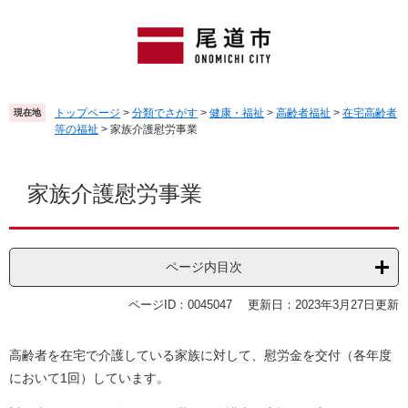
ペ
メ
ー
ニ
ジ
ュ
の
ー
先
を
頭
飛
トップページ
>
分類でさがす
>
健康・福祉
>
高齢者福祉
>
在宅高齢者
現在地
で
ば
等の福祉
>
家族介護慰労事業
す
し
。
て
本
本
文
家族介護慰労事業
文
へ
ページ内目次
ページID：0045047
更新日：2023年3月27日更新
高齢者を在宅で介護している家族に対して、慰労金を交付（各年度
において1回）しています。