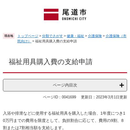
ペ
メ
ー
ニ
ジ
ュ
の
ー
先
を
頭
飛
トップページ
>
分類でさがす
>
健康・福祉
>
介護保険
>
介護保険（市
現在地
で
ば
民向け）
>
福祉用具購入費の支給申請
す
し
。
て
本
本
文
福祉用具購入費の支給申請
文
へ
ページ内目次
ページID：0041699
更新日：2023年3月1日更新
入浴や排泄などに使用する福祉用具を購入した場合、1年度につき1
0万円までの費用を限度として、負担割合に応じて、費用の9割、8
割または7割相当額を支給します。