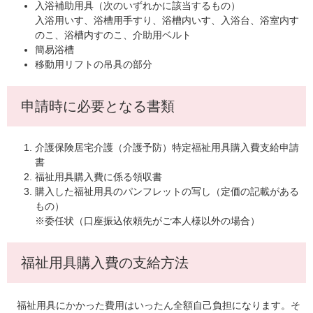
入浴補助用具（次のいずれかに該当するもの）
入浴用いす、浴槽用手すり、浴槽内いす、入浴台、浴室内す
のこ、浴槽内すのこ、介助用ベルト
簡易浴槽
移動用リフトの吊具の部分
申請時に必要となる書類
介護保険居宅介護（介護予防）特定福祉用具購入費支給申請
書
福祉用具購入費に係る領収書
購入した福祉用具のパンフレットの写し（定価の記載がある
もの）
※委任状（口座振込依頼先がご本人様以外の場合）
福祉用具購入費の支給方法
福祉用具にかかった費用はいったん全額自己負担になります。そ