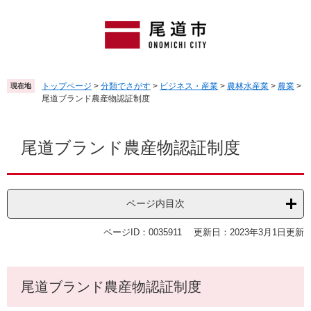
ペ
メ
ー
ニ
ジ
ュ
の
ー
先
を
頭
飛
トップページ
>
分類でさがす
>
ビジネス・産業
>
農林水産業
>
農業
>
現在地
で
ば
尾道ブランド農産物認証制度
す
し
。
て
本
本
文
尾道ブランド農産物認証制度
文
へ
ページ内目次
ページID：0035911
更新日：2023年3月1日更新
尾道ブランド農産物認証制度