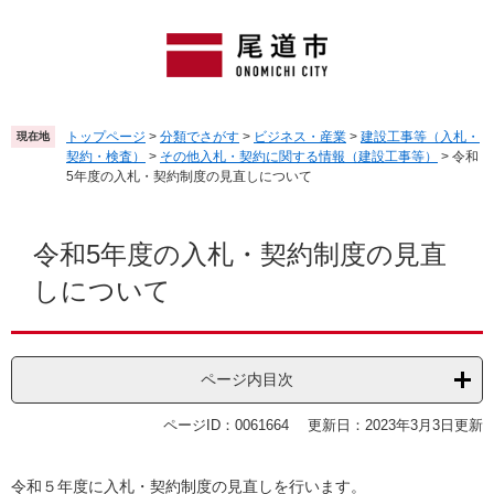
ペ
メ
ー
ニ
ジ
ュ
の
ー
先
を
頭
飛
トップページ
>
分類でさがす
>
ビジネス・産業
>
建設工事等（入札・
現在地
で
ば
契約・検査）
>
その他入札・契約に関する情報（建設工事等）
>
令和
す
し
5年度の入札・契約制度の見直しについて
。
て
本
本
文
文
令和5年度の入札・契約制度の見直
へ
しについて
ページ内目次
ページID：0061664
更新日：2023年3月3日更新
令和５年度に入札・契約制度の見直しを行います。