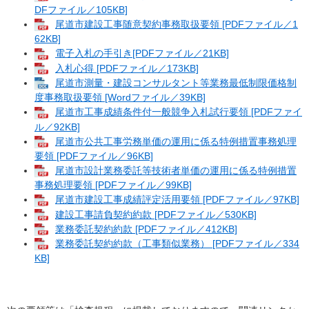
DFファイル／105KB]
尾道市建設工事随意契約事務取扱要領 [PDFファイル／1
62KB]
電子入札の手引き[PDFファイル／21KB]
入札心得 [PDFファイル／173KB]
尾道市測量・建設コンサルタント等業務最低制限価格制
度事務取扱要領 [Wordファイル／39KB]
尾道市工事成績条件付一般競争入札試行要領 [PDFファイ
ル／92KB]
尾道市公共工事労務単価の運用に係る特例措置事務処理
要領 [PDFファイル／96KB]
尾道市設計業務委託等技術者単価の運用に係る特例措置
事務処理要領 [PDFファイル／99KB]
尾道市建設工事成績評定活用要領 [PDFファイル／97KB]
建設工事請負契約約款 [PDFファイル／530KB]
業務委託契約約款 [PDFファイル／412KB]
業務委託契約約款（工事類似業務） [PDFファイル／334
KB]