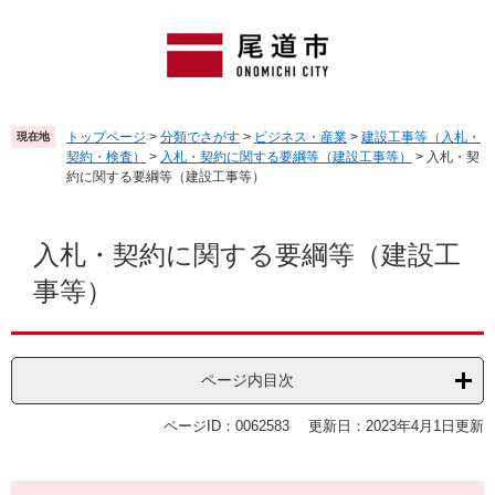
ペ
メ
ー
ニ
ジ
ュ
の
ー
先
を
頭
飛
トップページ
>
分類でさがす
>
ビジネス・産業
>
建設工事等（入札・
現在地
で
ば
契約・検査）
>
入札・契約に関する要綱等（建設工事等）
>
入札・契
す
し
約に関する要綱等（建設工事等）
。
て
本
本
文
文
入札・契約に関する要綱等（建設工
へ
事等）
ページ内目次
ページID：0062583
更新日：2023年4月1日更新