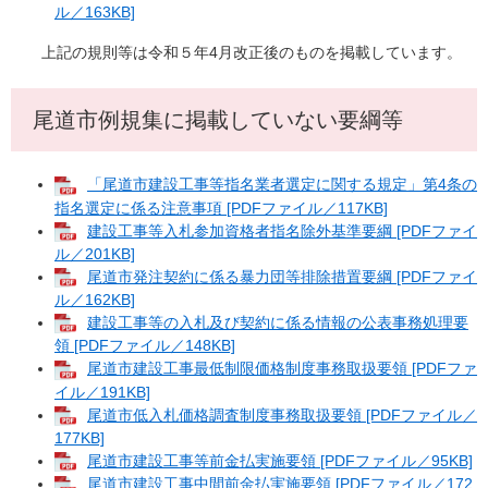
ル／163KB]
上記の規則等は令和５年4月改正後のものを掲載しています。
尾道市例規集に掲載していない要綱等
「尾道市建設工事等指名業者選定に関する規定」第4条の
指名選定に係る注意事項 [PDFファイル／117KB]
建設工事等入札参加資格者指名除外基準要綱 [PDFファイ
ル／201KB]
尾道市発注契約に係る暴力団等排除措置要綱 [PDFファイ
ル／162KB]
建設工事等の入札及び契約に係る情報の公表事務処理要
領 [PDFファイル／148KB]
尾道市建設工事最低制限価格制度事務取扱要領 [PDFファ
イル／191KB]
尾道市低入札価格調査制度事務取扱要領 [PDFファイル／
177KB]
尾道市建設工事等前金払実施要領 [PDFファイル／95KB]
尾道市建設工事中間前金払実施要領 [PDFファイル／172