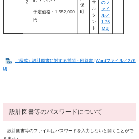
2
サ
のフ
保
ル
ァイ
町
予定価格：1,552,000
タ
ル／
円
ン
1.75
ト
MB]
​​
（様式）設計図書に対する質問・回答書 [Wordファイル／27K
B]
設計図書等のパスワードについて
設計図書等のファイルはパスワードを入力しないと開くことがで
きません。