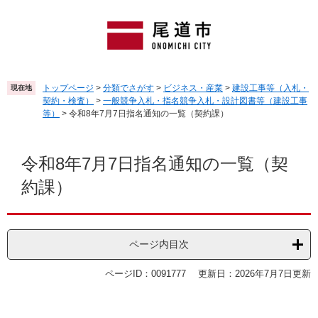
ペ
メ
ー
ニ
ジ
ュ
の
ー
先
を
頭
飛
トップページ
>
分類でさがす
>
ビジネス・産業
>
建設工事等（入札・
現在地
で
ば
契約・検査）
>
一般競争入札・指名競争入札・設計図書等（建設工事
す
し
等）
>
令和8年7月7日指名通知の一覧（契約課）
。
て
本
本
文
文
令和8年7月7日指名通知の一覧（契
へ
約課）
ページ内目次
ページID：0091777
更新日：2026年7月7日更新