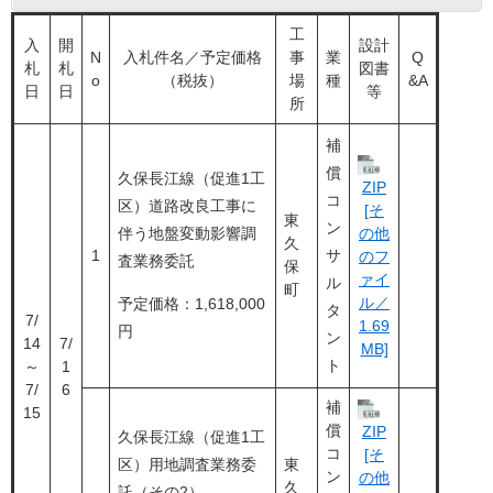
工
入
開
設計
N
入札件名／予定価格
事
業
Q
札
札
図書
o
（税抜）
場
種
&A
日
日
等
所
補
償
久保長江線（促進1工
ZIP
コ
区）道路改良工事に
[そ
東
ン
の他
伴う地盤変動影響調
久
1
サ
のフ
査業務委託
保
ァイ
ル
町
ル／
予定価格：1,618,000
タ
7/
1.69
円
ン
14
7/
MB]
ト
～
1
7/
6
補
15
償
ZIP
久保長江線（促進1工
コ
[そ
区）用地調査業務委
東
ン
の他
久
託（その2）