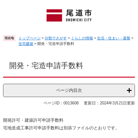
ペ
メ
ー
ニ
ジ
ュ
の
ー
先
を
頭
飛
トップページ
>
分類でさがす
>
くらしの情報
>
生活・住まい・基盤
>
現在地
で
ば
住宅建築
>
開発・宅造申請手数料
す
し
。
て
本
本
文
開発・宅造申請手数料
文
へ
ページ内目次
ページID：0013608
更新日：2024年3月21日更新
開発許可・建築許可申請手数料
宅地造成工事許可申請手数料は別添ファイルのとおりです。