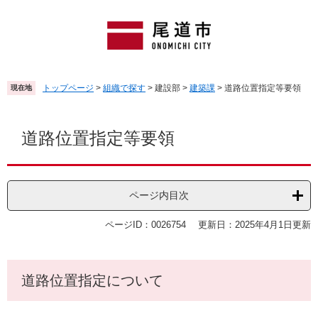
ペ
メ
ー
ニ
ジ
ュ
の
ー
先
を
頭
飛
トップページ
>
組織で探す
>
建設部
>
建築課
>
道路位置指定等要領
現在地
で
ば
す
し
本
。
て
文
道路位置指定等要領
本
文
へ
ページ内目次
ページID：0026754
更新日：2025年4月1日更新
道路位置指定について