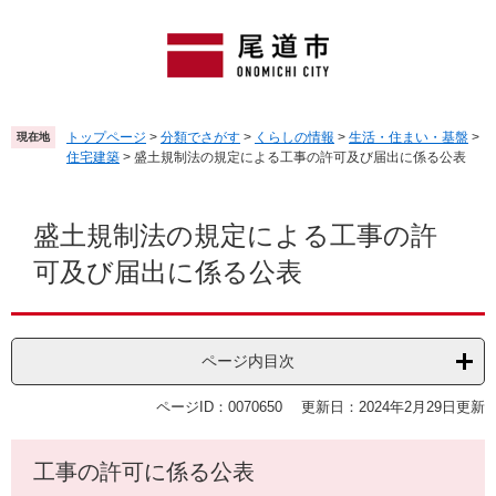
ペ
メ
ー
ニ
ジ
ュ
の
ー
先
を
頭
飛
トップページ
>
分類でさがす
>
くらしの情報
>
生活・住まい・基盤
>
現在地
で
ば
住宅建築
>
盛土規制法の規定による工事の許可及び届出に係る公表
す
し
。
て
本
本
文
盛土規制法の規定による工事の許
文
可及び届出に係る公表
へ
ページ内目次
ページID：0070650
更新日：2024年2月29日更新
工事の許可に係る公表