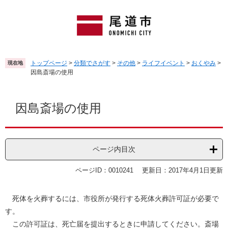
ペ
メ
ー
ニ
ジ
ュ
の
ー
先
を
頭
飛
トップページ
>
分類でさがす
>
その他
>
ライフイベント
>
おくやみ
>
現在地
で
ば
因島斎場の使用
す
し
。
て
本
本
文
因島斎場の使用
文
へ
ページ内目次
ページID：0010241
更新日：2017年4月1日更新
死体を火葬するには、市役所が発行する死体火葬許可証が必要で
す。
この許可証は、死亡届を提出するときに申請してください。斎場