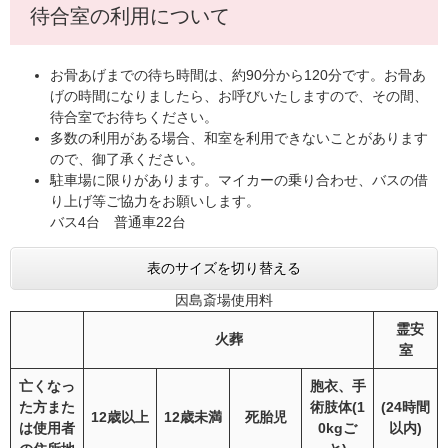
待合室の利用について
お骨あげまでの待ち時間は、約90分から120分です。お骨あ
げの時間になりましたら、お呼びいたしますので、その間、
待合室でお待ちください。
多数の利用がある場合、和室を利用できないことがあります
ので、御了承ください。
駐車場に限りがあります。マイカーの乗り合わせ、バスの借
り上げ等ご協力をお願いします。
バス4台 普通車22台
表のサイズを切り替える
因島斎場使用料
霊安
火葬
室
亡くなっ
胞衣、手
た方また
術肢体(1
(24時間
12歳以上
12歳未満
死胎児
は使用者
0kgご
以内)