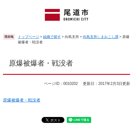
ペ
メ
ー
ニ
ジ
ュ
の
ー
先
を
頭
飛
トップページ
>
組織で探す
>
向島支所
>
向島支所しまおこし課
>
原爆
現在地
で
ば
被爆者・戦没者
す
し
。
て
本
本
文
原爆被爆者・戦没者
文
へ
ページID：0010202
更新日：2017年2月3日更新
原爆被爆者・戦没者