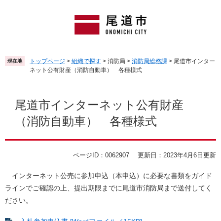
ペ
メ
ー
ニ
ジ
ュ
の
ー
先
を
頭
飛
トップページ
>
組織で探す
>
消防局
>
消防局総務課
>
尾道市インター
現在地
で
ば
ネット公有財産（消防自動車） 各種様式
す
し
。
て
本
本
文
尾道市インターネット公有財産
文
（消防自動車） 各種様式
へ
ページID：0062907
更新日：2023年4月6日更新
インターネット公売に参加申込（本申込）に必要な書類をガイド
ラインでご確認の上、提出期限までに尾道市消防局まで送付してく
ださい。