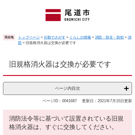
ペ
メ
ー
ニ
ジ
ュ
の
ー
先
を
頭
飛
トップページ
>
分類でさがす
>
くらしの情報
>
消防・防災・防犯
>
消
現在地
で
ば
防
>
旧規格消火器は交換が必要です
す
し
。
て
本
本
文
旧規格消火器は交換が必要です
文
へ
ページ内目次
ページID：0041687
更新日：2021年7月15日更新
消防法令等に基づいて設置されている旧規
格消火器は、すぐに交換してください。