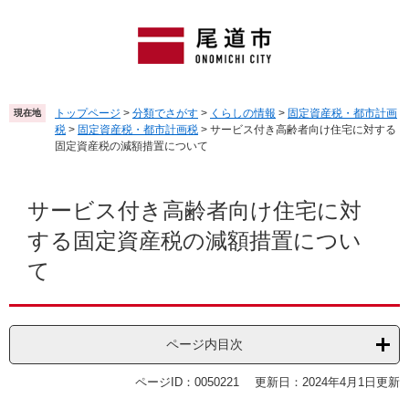
ペ
メ
ー
ニ
ジ
ュ
の
ー
先
を
頭
飛
トップページ
>
分類でさがす
>
くらしの情報
>
固定資産税・都市計画
現在地
で
ば
税
>
固定資産税・都市計画税
>
サービス付き高齢者向け住宅に対する
す
し
固定資産税の減額措置について
。
て
本
本
文
文
サービス付き高齢者向け住宅に対
へ
する固定資産税の減額措置につい
て
ページ内目次
ページID：0050221
更新日：2024年4月1日更新