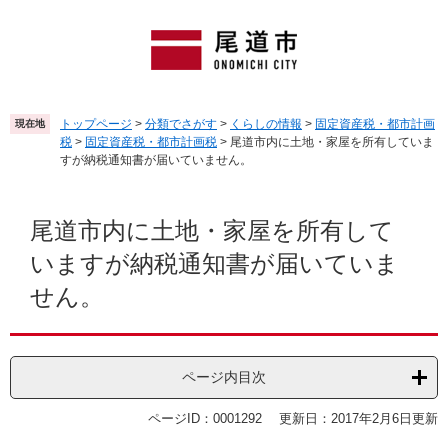
ペ
メ
ー
ニ
ジ
ュ
の
ー
先
を
頭
飛
トップページ
>
分類でさがす
>
くらしの情報
>
固定資産税・都市計画
現在地
で
ば
税
>
固定資産税・都市計画税
>
尾道市内に土地・家屋を所有していま
す
し
すが納税通知書が届いていません。
。
て
本
本
文
文
尾道市内に土地・家屋を所有して
へ
いますが納税通知書が届いていま
せん。
ページ内目次
ページID：0001292
更新日：2017年2月6日更新