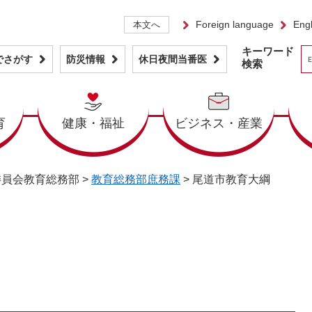
Foreign language
Engl
本文へ
キーワード
でさがす
防災情報
休日夜間当番医
検索
育
健康・福祉
ビジネス・産業
委員会教育総務部
>
教育総務部庶務課
>
尾道市教育大綱