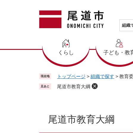
ペ
メ
ー
ニ
ジ
ュ
の
ー
組織
先
を
頭
飛
で
ば
くらし
子ども・教
す
し
。
て
本
文
トップページ
>
組織で探す
>
教育
現在地
へ
尾道市教育大綱
足あと
本
文
尾道市教育大綱